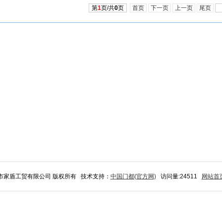
第
1
页/共
0
页
首页
下一页
上一页
尾页
永康市家盾工贸有限公司 版权所有 技术支持：
中国门都(官方网)
访问量:24511
网站首