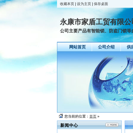
收藏本页
|
设为主页
|
保存桌面
永康市家盾工贸有限公
公司主要产品有智能锁、防盗门锁等
网站首页
公司介绍
供
您当前的位置：
首页
»
新闻中心