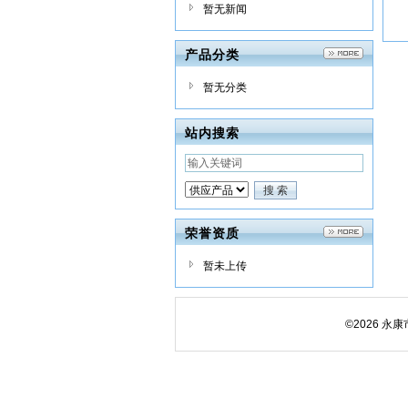
暂无新闻
产品分类
暂无分类
站内搜索
荣誉资质
暂未上传
©2026 