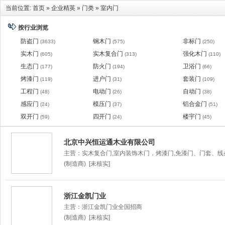
当前位置:
首页
»
企业精英
»
门类
»
室内门
按行业浏览
防盗门
钢木门
非标门
(3633)
(575)
(250)
实木门
实木复合门
强化木门
(605)
(313)
(110)
生态门
防火门
卫浴门
(177)
(194)
(66)
烤漆门
进户门
套装门
(119)
(31)
(109)
工程门
电动门
自动门
(48)
(26)
(38)
感应门
模压门
铝合金门
(24)
(37)
(51)
双开门
四开门
楼宇门
(59)
(24)
(45)
北京中兴恒运通木业有限公司
主营：实木复合门,室内装饰木门，烤漆门,免漆门、门套、线
(制造商) [未核实]
浙江金凯门业
主营：浙江金凯门业全国招商
(制造商) [未核实]