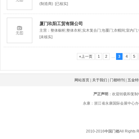
(制造商) [已核实]
厦门玖阳工贸有限公司
主营：整体橱柜;整体衣柜;实木复合门;包覆门;衣帽间;室内门;
[未核实]
«上一页
1
2
…
3
4
5
网站首页
|
关于我们
|
门都特刊
|
五金特
严正声明
：欢迎转载和复制
永康：浙江省永康国际会展中心办证楼三楼
2010-2016
中国门都
All Righ