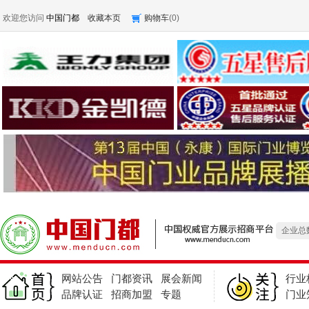
欢迎您访问
中国门都
收藏本页
购物车
(
0
)
产品总
求购
企业总
产品总
求购
网站公告
门都资讯
展会新闻
行业
企业总
品牌认证
招商加盟
专题
门业