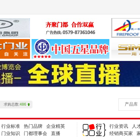
产品总数:
5619
求购总数:
486
企业总数:
43012
产品总数:
5619
行业标准
热门品牌
企业精英
行业资讯
人
求购总数:
486
门业知识
门都理事会
直播
经销商买家
企业总数:
43012