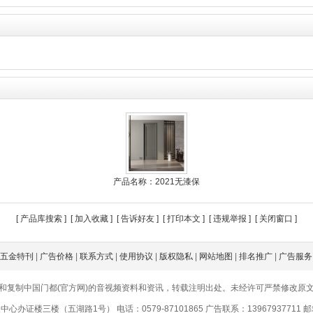
产品名称：2021无漆保
[
产品库搜索
] [
加入收藏
] [
告诉好友
] [
打印本文
] [
违规举报
] [
关闭窗口
]
五金特刊
|
广告价格
|
联系方式
|
使用协议
|
版权隐私
|
网站地图
|
排名推广
|
广告服务
和复制中国门都(官方网)的音视频资料和资讯，转载注明出处。未经许可严禁修改原
证楼三楼（五湖路1号） 电话：0579-87101865 广告联系：13967937711 邮箱：1