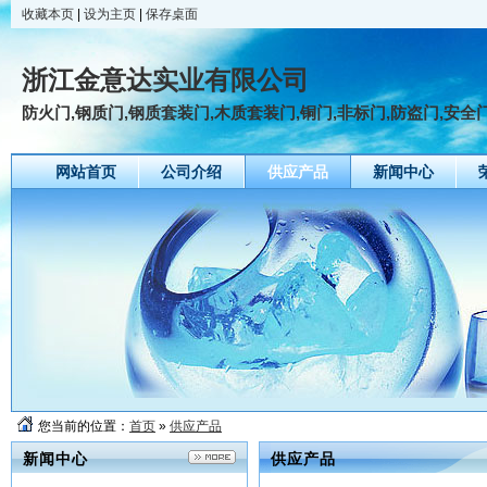
收藏本页
|
设为主页
|
保存桌面
浙江金意达实业有限公司
防火门,钢质门,钢质套装门,木质套装门,铜门,非标门,防盗门,安全
网站首页
公司介绍
供应产品
新闻中心
您当前的位置：
首页
»
供应产品
新闻中心
供应产品