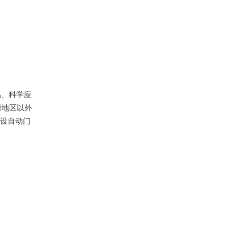
品、科学应
缙地区以外
新设自动门