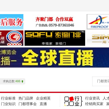
产品总数:
5619
求购总数:
486
企业总数:
43012
产品总数:
5619
求购总数:
486
行业标准
热门品牌
企业精英
行业资讯
人
企业总数:
43012
门业知识
门都理事会
直播
经销商买家