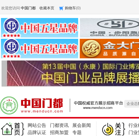
欢迎您访问
中国门都
收藏本页
购物车
(
0
)
产品总
求购
企业总
产品总
求购
网站公告
门都资讯
展会新闻
行业
企业总
品牌认证
招商加盟
专题
门业