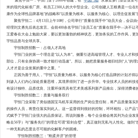
聚焦宇恒一：宇恒门业于2006年创建，在“
中国门都
”永康众多门业企业里
米的现代化标准厂房、有员工2300人的大中型企业。公司创建人王根勇是一位
康作为全球性品牌基地”的战略和“以质量为根本、以服务为核心、以理念促发展
聚焦宇恒二：4月13日上午10时，公司举行“质量在我手中”动员大会，会议
经理刘文勇先后表志发言。会前400余名宇恒门业员工在“质量在我手中—决不
王爱春在大会上勉励大家，要以更加蓬勃的精神状态，更加务实的工作作风，更
宇恒品质与全球共享。
宇恒制胜招数一：占领人才高地
宇恒门业的第一个理念是“以人为本”。侧重引进高端管理人才、专业人才和
部位，只有全身协调一致才能行动迅速”。所以，她把质量服务都归结到“人”的
人才才是企业发展的重中之重。”
正因为善于用人，“宇恒”以质量为根本、以服务为核心打造品牌的计划才得
到渗入人们内心深处质量思维，其境界得到了进一步升华。专业技术人员的科技
有设计独特、品质优良、注重环保而具有艺术美感系列新产品推出，深得消费者
宇恒制胜招数二：质量与服务双行
宇恒门业采取了类似德国宝马机车采用的生产岗位责任制，将产品质量落实
的操作人员，将责任落实到此人。这一监督得到很好的控制，环环相扣，让产品“
式赋予了宇恒门业强大的品质保证。而说到服务，每个企业都会将其列为企业发展
略去56字）与“服务先行”的理念可谓“双剑合璧”，真正做到无私与人性化。做
一种无私的态度去尽可能的化解客户的困难。
宇恒制胜招数三：“刚柔并济”的管理