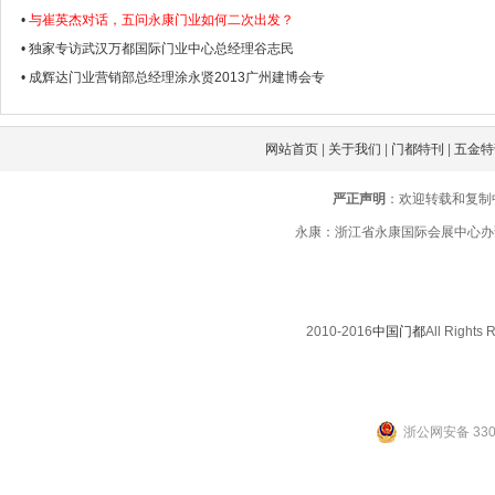
•
与崔英杰对话，五问永康门业如何二次出发？
• 独家专访武汉万都国际门业中心总经理谷志民
• 成辉达门业营销部总经理涂永贤2013广州建博会专
网站首页
|
关于我们
|
门都特刊
|
五金特
严正声明
：欢迎转载和复制
永康：浙江省永康国际会展中心办证楼三楼
2010-2016
中国门都
All Righ
浙公网安备 3307