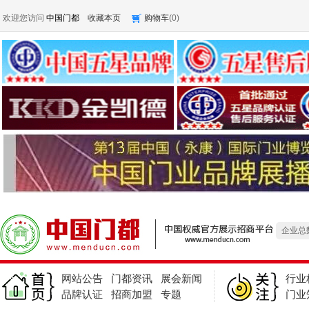
欢迎您访问
中国门都
收藏本页
购物车
(
0
)
产品总
求购
企业总
产品总
求购
网站公告
门都资讯
展会新闻
行业
企业总
品牌认证
招商加盟
专题
门业