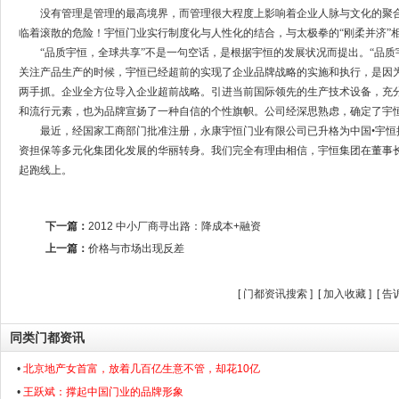
没有管理是管理的最高境界，而管理很大程度上影响着企业人脉与文化的聚
临着滚散的危险！宇恒门业实行制度化与人性化的结合，与太极拳的“刚柔并济”
“品质宇恒，全球共享”不是一句空话，是根据宇恒的发展状况而提出。“品
关注产品生产的时候，宇恒已经超前的实现了企业品牌战略的实施和执行，是因
两手抓。企业全方位导入企业超前战略。引进当前国际领先的生产技术设备，充
和流行元素，也为品牌宣扬了一种自信的个性旗帜。公司经深思熟虑，确定了宇恒
最近，经国家工商部门批准注册，永康宇恒门业有限公司已升格为中国•宇
资担保等多元化集团化发展的华丽转身。我们完全有理由相信，宇恒集团在董事
起跑线上。
下一篇：
2012 中小厂商寻出路：降成本+融资
上一篇：
价格与市场出现反差
[
门都资讯搜索
] [
加入收藏
] [
告
同类门都资讯
•
北京地产女首富，放着几百亿生意不管，却花10亿
•
王跃斌：撑起中国门业的品牌形象