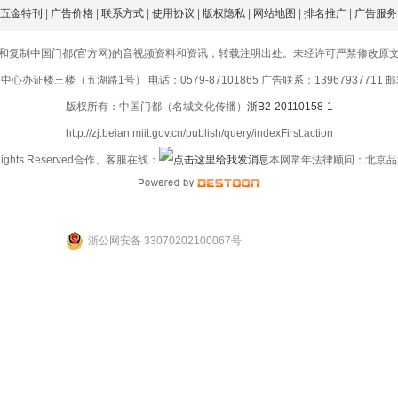
五金特刊
|
广告价格
|
联系方式
|
使用协议
|
版权隐私
|
网站地图
|
排名推广
|
广告服务
和复制中国门都(官方网)的音视频资料和资讯，转载注明出处。未经许可严禁修改原
证楼三楼（五湖路1号） 电话：0579-87101865 广告联系：13967937711 邮箱：1
版权所有：中国门都（名城文化传播）
浙B2-20110158-1
http://zj.beian.miit.gov.cn/publish/query/indexFirst.action
 Rights Reserved合作、客服在线：
本网常年法律顾问：北京品
浙公网安备 33070202100067号