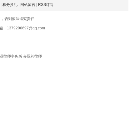
|
积分换礼
|
网站留言
|
RSS订阅
文，否则依法追究责任
379296697@qq.com
源律师事务所 齐亚莉律师