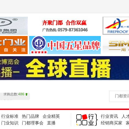
产品总数:
5619
求购总数:
486
企业总数:
43013
产品总数:
5619
求购总数:
486
行业标准
热门品牌
企业精英
行业资讯
人
企业总数:
43013
门业知识
门都理事会
直播
经销商买家