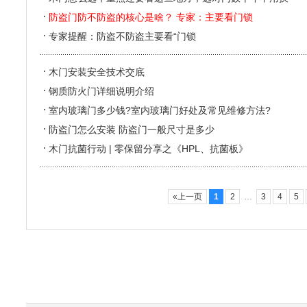
防盗门防不防盗的核心是啥？ 专家：主要看门锁
专家提醒：防盗不防盗主要看“门锁
木门安装安全技术交底
钢质防火门详细说明介绍
室内玻璃门多少钱?室内玻璃门好处及常见维修方法?
防盗门怎么安装 防盗门一般尺寸是多少
木门抗菌行动 | 零保留分享之《HPL、抗菌板》
«上一页
1
2
…
3
4
5