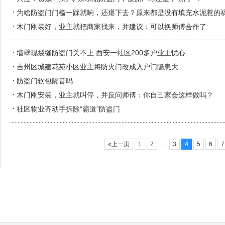
为啥防盗门门槛一踩就响，还瘪下去？原来都是没有填充水泥惹的
木门刚装好，业主就把商家找来，并建议：可以换师傅合作了
墙壁现裂缝防盗门关不上 西安一社区200多户业主忧心
吉州区城建花苑小区业主将防火门改成入户门隐患大
防盗门软包隔音吗
木门刚安装，业主就叫停，并反问师傅：你自己家会这样做吗？
社区物业齐动手拆除“霸道”防盗门
«上一页
1
2
…
3
4
5
6