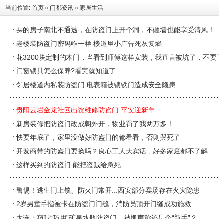
当前位置:
首页
»
门都资讯
»
家居生活
买的房子南北不通透，在防盗门上开个洞，不砸墙也能享受清风！
老楼装防盗门密码咋一样 楼道里小广告死灰复燃
花3200块定制的木门，当看到师傅这样安装，我直言被坑了，不要
门窗锁具怎么保养?看完就知道了
邻居楼道内私装防盗门 电表箱被锁铁门造成安全隐患
贵阳云岩金龙社区出资维修防盗门 平安迎新年
新房装修把防盗门改成朝外开，物业罚了我两万多！
快要年底了，家里没做好防盗门的都看看，否则哭死了
开发商带的防盗门要换吗？良心工人大实话，好多家庭都不了解
这样买到的防盗门 能把盗贼给急死
警惕！逃生门上锁、防火门常开...西安部分卖场存在火灾隐患
2岁男童手指被卡在防盗门门缝，消防员顶开门缝成功施救
大连：窃贼“巧用”矿泉水瓶防盗门，被抓声称还是个“新手”？