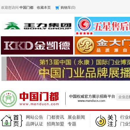
欢迎您访问
中国门都
收藏本页
购物车
(
0
)
产品总
求购
企业总
产品总
求购
网站公告
门都资讯
展会新闻
行业
企业总
品牌认证
招商加盟
专题
门业